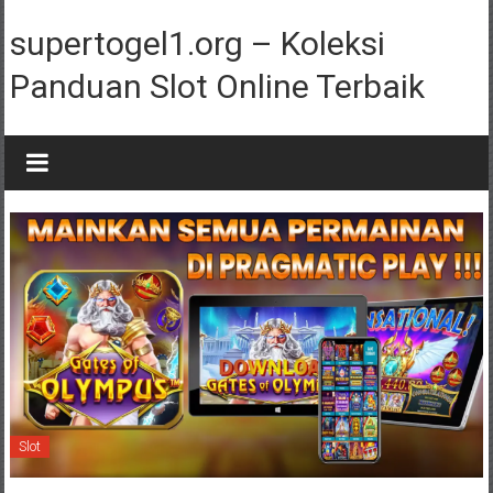
Lompat
ke
supertogel1.org – Koleksi
konten
Panduan Slot Online Terbaik
Slot