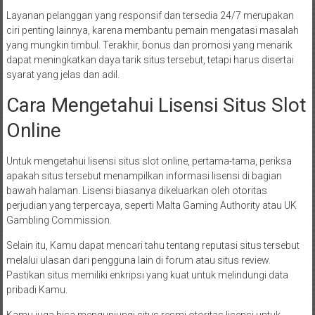
Layanan pelanggan yang responsif dan tersedia 24/7 merupakan
ciri penting lainnya, karena membantu pemain mengatasi masalah
yang mungkin timbul. Terakhir, bonus dan promosi yang menarik
dapat meningkatkan daya tarik situs tersebut, tetapi harus disertai
syarat yang jelas dan adil.
Cara Mengetahui Lisensi Situs Slot
Online
Untuk mengetahui lisensi situs slot online, pertama-tama, periksa
apakah situs tersebut menampilkan informasi lisensi di bagian
bawah halaman. Lisensi biasanya dikeluarkan oleh otoritas
perjudian yang terpercaya, seperti Malta Gaming Authority atau UK
Gambling Commission.
Selain itu, Kamu dapat mencari tahu tentang reputasi situs tersebut
melalui ulasan dari pengguna lain di forum atau situs review.
Pastikan situs memiliki enkripsi yang kuat untuk melindungi data
pribadi Kamu.
Kamu juga bisa mengunjungi situs resmi otoritas lisensi untuk