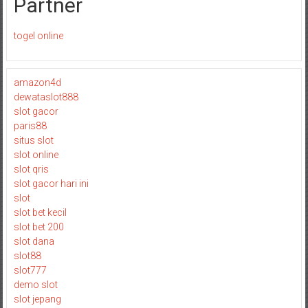
Partner
togel online
amazon4d
dewataslot888
slot gacor
paris88
situs slot
slot online
slot qris
slot gacor hari ini
slot
slot bet kecil
slot bet 200
slot dana
slot88
slot777
demo slot
slot jepang