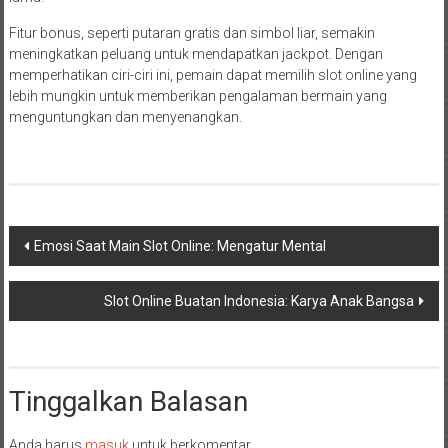
Fitur bonus, seperti putaran gratis dan simbol liar, semakin
meningkatkan peluang untuk mendapatkan jackpot. Dengan
memperhatikan ciri-ciri ini, pemain dapat memilih slot online yang
lebih mungkin untuk memberikan pengalaman bermain yang
menguntungkan dan menyenangkan.
Navigasi
Emosi Saat Main Slot Online: Mengatur Mental
pos
Slot Online Buatan Indonesia: Karya Anak Bangsa
Tinggalkan Balasan
Anda harus
masuk
untuk berkomentar.