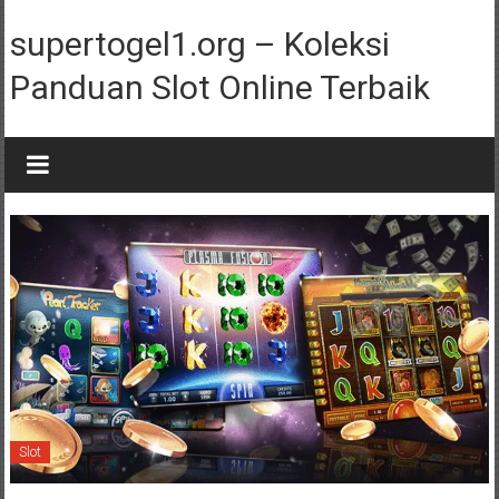
Lompat
ke
supertogel1.org – Koleksi
konten
Panduan Slot Online Terbaik
Slot