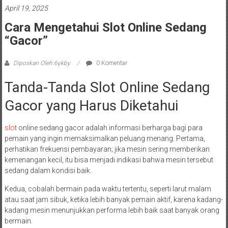
April 19, 2025
Cara Mengetahui Slot Online Sedang
“Gacor”
Diposkan Oleh:6ykby
0 Komentar
Tanda-Tanda Slot Online Sedang
Gacor yang Harus Diketahui
slot
online sedang gacor adalah informasi berharga bagi para
pemain yang ingin memaksimalkan peluang menang. Pertama,
perhatikan frekuensi pembayaran; jika mesin sering memberikan
kemenangan kecil, itu bisa menjadi indikasi bahwa mesin tersebut
sedang dalam kondisi baik.
Kedua, cobalah bermain pada waktu tertentu, seperti larut malam
atau saat jam sibuk, ketika lebih banyak pemain aktif, karena kadang-
kadang mesin menunjukkan performa lebih baik saat banyak orang
bermain.