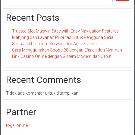
Recent Posts
Trusted Slot Maxwin Sites with Easy Navigation Features
Mahjong dan Layanan Prioritas untuk Pengguna Setia
Slots and Premium Services for Active Users
Cara Menggunakan Sbobet88 dengan Efisien dan Nyaman
Link Casino Online dengan Sistem Modern dan Cepat
Recent Comments
Tidak ada komentar untuk ditampilkan.
Partner
togel online