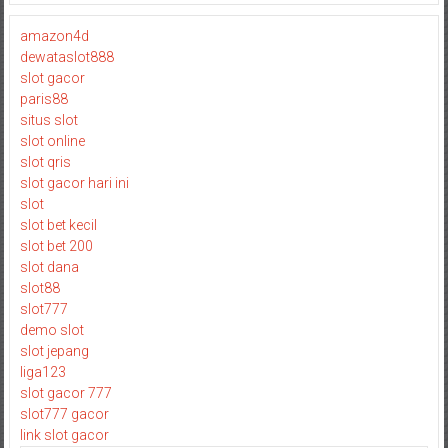
amazon4d
dewataslot888
slot gacor
paris88
situs slot
slot online
slot qris
slot gacor hari ini
slot
slot bet kecil
slot bet 200
slot dana
slot88
slot777
demo slot
slot jepang
liga123
slot gacor 777
slot777 gacor
link slot gacor