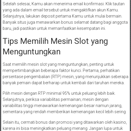
Setelah selesai, Kamu akan menerima email konfirmasi. Klik tautan
yang ada dalam email tersebut untuk mengaktifkan akun Kamu.
Selanjutnya, lakukan deposit pertama Kamu untuk mulai bermain.
Banyak situs juga menawarkan bonus selamat datang bagi anggota
baru, jadi pastikan untuk memanfaatkan kesempatan ini.
Tips Memilih Mesin Slot yang
Menguntungkan
Saat memilih mesin slot yang menguntungkan, penting untuk
mempertimbangkan beberapa faktor kunci. Pertama, perhatikan
persentase pengembalian (RTP) mesin, yang menunjukkan seberapa
banyak pemain dapat berharap untuk kembali dari taruhan mereka.
Pilih mesin dengan RTP minimal 95% untuk peluang lebih baik.
Selanjutnya, periksa variabilitas permainan; mesin dengan
variabilitas tinggi menawarkan kemenangan besar namun jarang,
sementara yang rendah memberikan kemenangan kecil lebih sering.
Selain itu, cermati bonus dan promosi yang ditawarkan oleh kasino,
karena ini bisa meningkatkan peluang menang. Jangan lupa untuk